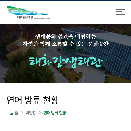
바
로
로
가
가
기
기
생태문화 공간을 대변하는
자연과 함께 소통할 수 있는 문화공간
태화강생태관
연어 방류 현황
홈
배양장
연어 방류 현황