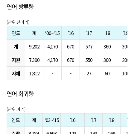
연어 방류량
(단위:천마리)
연도
계
‘00~‘15
'16
'17
'18
'19
계
9,202
4,170
670
577
360
300
지원
7,390
4,170
670
550
300
200
자체
1,812
-
-
27
60
100
연어 회귀량
(단위:마리)
연도
계
‘03~’15
'16
'17
'18
'19
수량
8,784
6,693
123
143
269
162