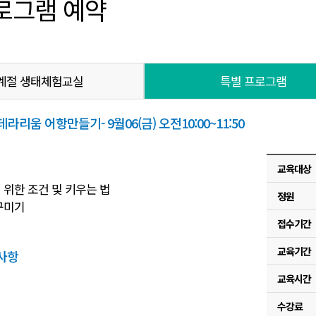
로그램 예약
계절 생태체험교실
특별 프로그램
리움 어항만들기- 9월06(금) 오전10:00~11:50
교육대상
기 위한 조건 및 키우는 법
정원
 꾸미기
접수기간
교육기간
사항
교육시간
수강료