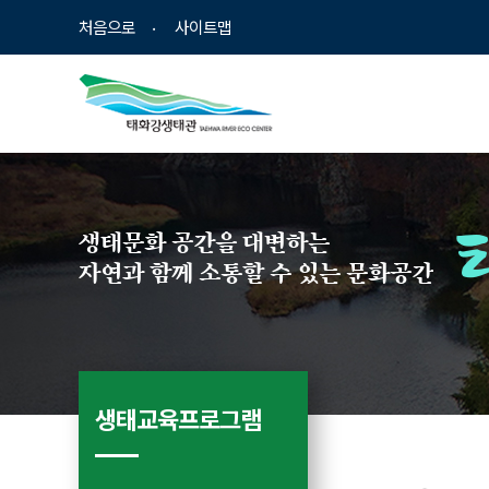
바
로
처음으로
사이트맵
로
가
가
기
기
생태문화 공간을 대변하는
자연과 함께 소통할 수 있는 문화공간
생태교육프로그램