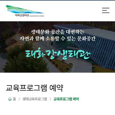
바
로
로
가
가
기
기
생태문화 공간을 대변하는
자연과 함께 소통할 수 있는 문화공간
태화강생태관
교육프로그램 예약
홈
생태교육프로그램
교육프로그램 예약