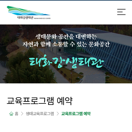
바
로
로
가
가
기
기
생태문화 공간을 대변하는
자연과 함께 소통할 수 있는 문화공간
태화강생태관
교육프로그램 예약
홈
생태교육프로그램
교육프로그램 예약