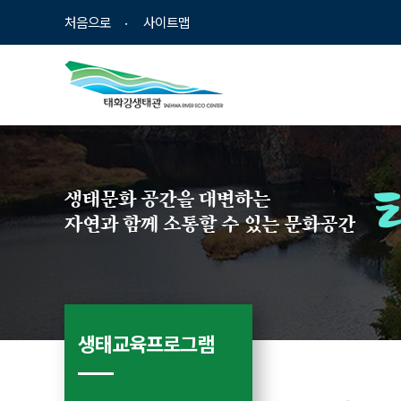
바
로
처음으로
사이트맵
로
가
가
기
기
생태문화 공간을 대변하는
자연과 함께 소통할 수 있는 문화공간
생태교육프로그램