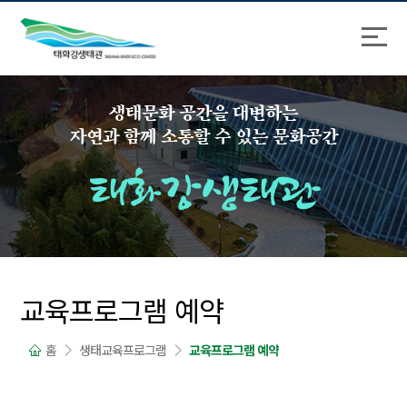
바
로
로
가
가
기
기
생태문화 공간을 대변하는
자연과 함께 소통할 수 있는 문화공간
태화강생태관
교육프로그램 예약
홈
생태교육프로그램
교육프로그램 예약