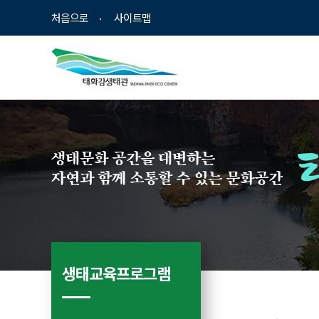
바
로
처음으로
사이트맵
로
가
가
기
기
생태문화 공간을 대변하는
자연과 함께 소통할 수 있는 문화공간
생태교육프로그램