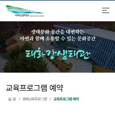
바
로
로
가
가
기
기
생태문화 공간을 대변하는
자연과 함께 소통할 수 있는 문화공간
태화강생태관
교육프로그램 예약
홈
생태교육프로그램
교육프로그램 예약