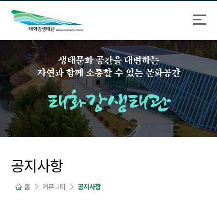
바
로
로
가
가
기
기
생태문화 공간을 대변하는
자연과 함께 소통할 수 있는 문화공간
태화강생태관
공지사항
홈
커뮤니티
공지사항