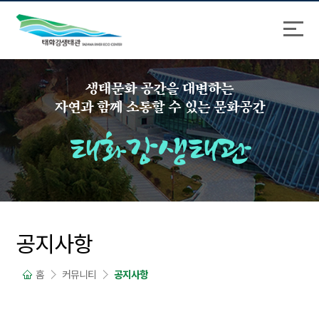
바
로
로
가
가
기
기
생태문화 공간을 대변하는
자연과 함께 소통할 수 있는 문화공간
태화강생태관
공지사항
홈
커뮤니티
공지사항