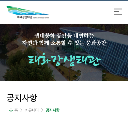
바
로
로
가
가
기
기
생태문화 공간을 대변하는
자연과 함께 소통할 수 있는 문화공간
태화강생태관
공지사항
홈
커뮤니티
공지사항