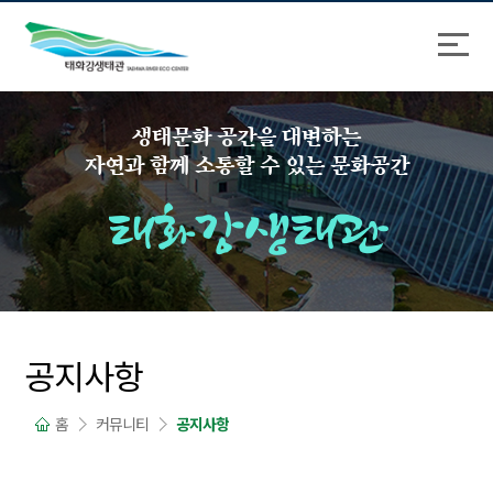
바
로
로
가
가
기
기
생태문화 공간을 대변하는
자연과 함께 소통할 수 있는 문화공간
태화강생태관
공지사항
홈
커뮤니티
공지사항