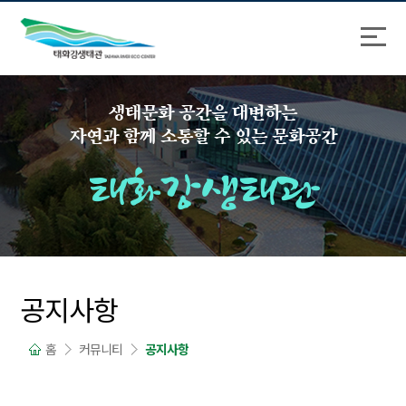
바
로
로
가
가
기
기
생태문화 공간을 대변하는
자연과 함께 소통할 수 있는 문화공간
태화강생태관
공지사항
홈
커뮤니티
공지사항