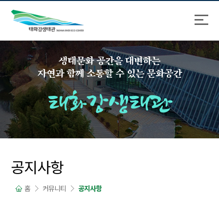
바
로
로
가
가
기
기
생태문화 공간을 대변하는
자연과 함께 소통할 수 있는 문화공간
태화강생태관
공지사항
홈
커뮤니티
공지사항